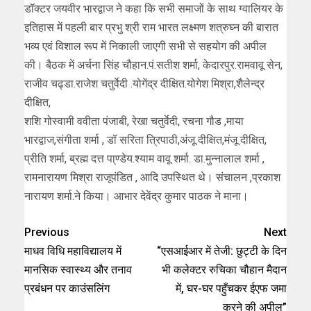
डॉक्टर जयवीर भारद्वाज ने कहा कि सभी समाजों के साथ ग्वालियर के
इतिहास में पहली बार प्रभु श्री राम भारत लक्ष्मण शत्रुघ्न की बारात
भव्य एवं विशाल रूप में निकाली जाएगी सभी से सहयोग की अपील
की। बैठक में अर्चना सिंह चौहान.पं.सतीश शर्मा, केदारपुर.रामवावू सेन,
राजीव चढ्डा.राजेश चतुर्वेदी .योगेंद्र दीक्षित.योगेश मिश्रा,शैलेन्द्र
दीक्षित,
शशि गोस्वामी ववीता पंजाबी, रेखा चतुर्वेदी, रचना गौड ,माया
भारद्वाज,संगीता शर्मा , डॉ सरिता त्रिपाठी,अंजू दीक्षित,मंजू दीक्षित,
प्रीति शर्मा, ब्रह्म दत्त पा्ण्डेय.श्याम वावू शर्मा. डा.मुन्नालाल शर्मा ,
रामनारायण मिश्रा राजूपंडित , आदि उपस्थित थे। संचालन ,प्रकाश
नारायण शर्मा.ने किया। आभार देवेंद्र कुमार पाठक ने माना।
Previous
Next
माधव विधि महाविद्यालय में
“एसआईआर में तेजी: छुट्टी के दिन
मानसिक स्वास्थ्य और तनाव
भी कलेक्टर रुचिका चौहान मैदान
प्रबंधन पर काउंसलिंग
में, घर-घर पहुँचकर ईएफ जमा
करने की अपील”