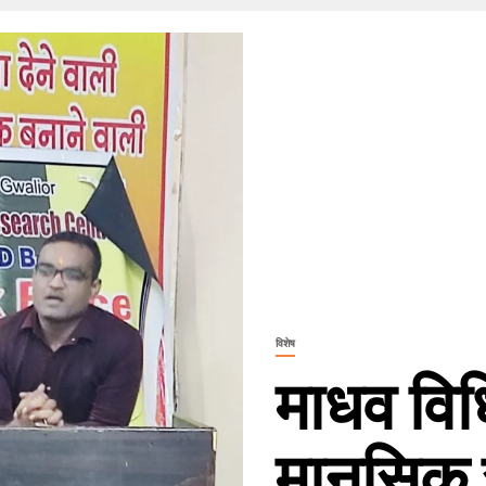
विशेष
माधव विधि
मानसिक स