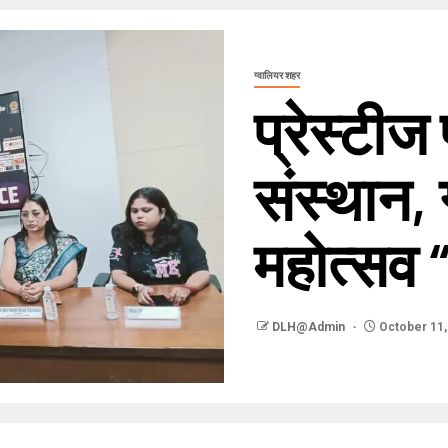
ग्वालियर शहर
प्रेस्टीज
संस्थान, ग
महोत्सव 
DLH@Admin
October 11,