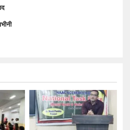
ाद
ावभीनी