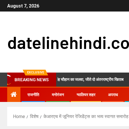
August 7, 2026
datelinehindi.c
EXCLUSIVE
म्यांमार में ग्वालियर की प्रांजुल सिंह चौहान का जलवा, जीते दो अंतरराष्ट्रीय खिताब
BREAKING NEWS
राजनीति
मनोरंजन
ग्वालियर शहर
अपराध
Home
विशेष
केआरएच में जूनियर रेजिडेंट्स का भव्य स्वागत समार