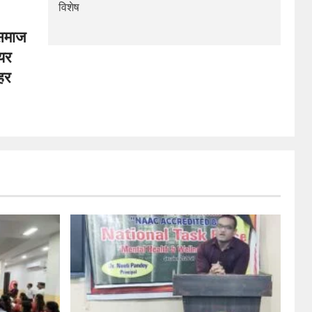
विशेष
 समाज
ियर
लहर