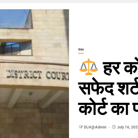
विशेष
हर को
सफेद शर्ट
कोर्ट का
DLH@Admin
July 16, 202