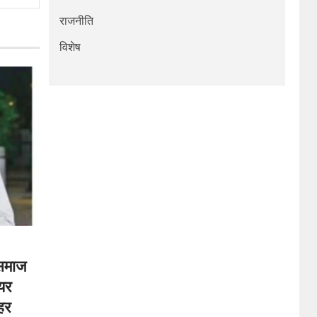
राजनीति
विशेष
 समाज
ियर
लहर