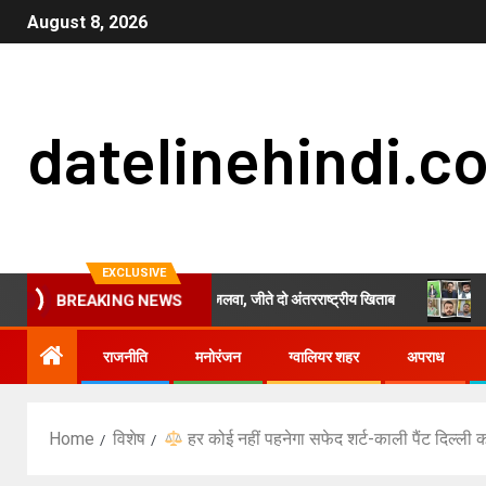
August 8, 2026
datelinehindi.c
EXCLUSIVE
वालियर की प्रांजुल सिंह चौहान का जलवा, जीते दो अंतरराष्ट्रीय खिताब
अखिल भारती
BREAKING NEWS
राजनीति
मनोरंजन
ग्वालियर शहर
अपराध
Home
विशेष
हर कोई नहीं पहनेगा सफेद शर्ट-काली पैंट दिल्ली 